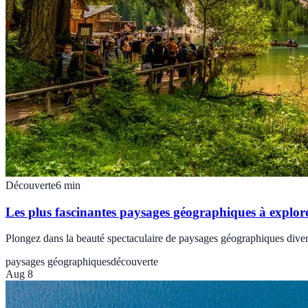
Découverte
6
min
Les plus fascinantes paysages géographiques à explor
Plongez dans la beauté spectaculaire de paysages géographiques diversi
paysages géographiques
découverte
Aug 8