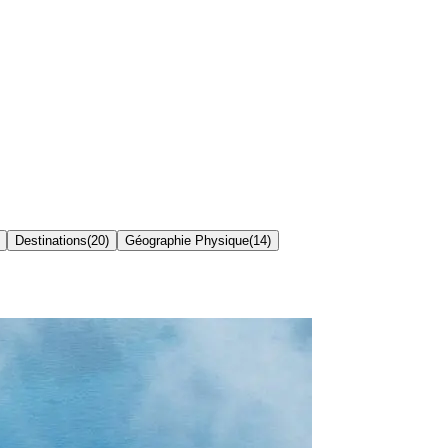
Destinations
(
20
)
Géographie Physique
(
14
)