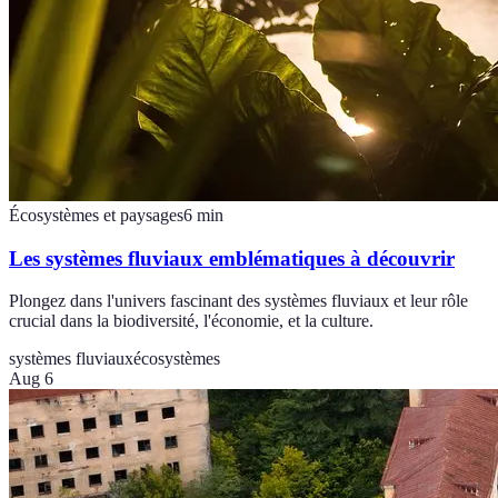
Écosystèmes et paysages
6
min
Les systèmes fluviaux emblématiques à découvrir
Plongez dans l'univers fascinant des systèmes fluviaux et leur rôle
crucial dans la biodiversité, l'économie, et la culture.
systèmes fluviaux
écosystèmes
Aug 6