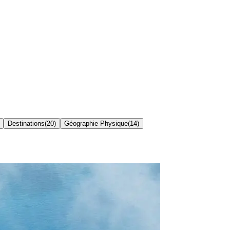
Destinations
(
20
)
Géographie Physique
(
14
)