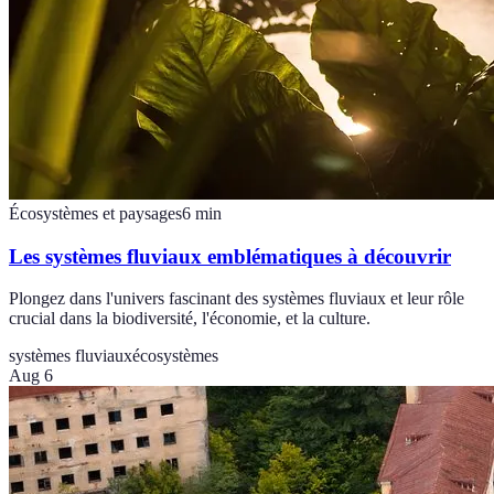
Écosystèmes et paysages
6
min
Les systèmes fluviaux emblématiques à découvrir
Plongez dans l'univers fascinant des systèmes fluviaux et leur rôle
crucial dans la biodiversité, l'économie, et la culture.
systèmes fluviaux
écosystèmes
Aug 6