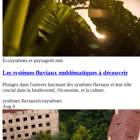
Écosystèmes et paysages
6
min
Les systèmes fluviaux emblématiques à découvrir
Plongez dans l'univers fascinant des systèmes fluviaux et leur rôle
crucial dans la biodiversité, l'économie, et la culture.
systèmes fluviaux
écosystèmes
Aug 6